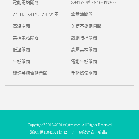
電動電站閘閥
Z941W 型 PN16~PN200 電動不銹鋼楔式閘閥
Z41H、Z41Y、Z41W 不銹鋼閘閥
傘齒輪閘閥
高溫閘閥
美標不銹鋼閘閥
美標電站閘閥
鑄鋼暗桿閘閥
低溫閘閥
高壓美標閘閥
平板閘閥
電動平板閘閥
鑄鋼美標電動閘閥
手動燃氣閘閥
Copyright ? 2012-2020 zglgfm.com. All Rights Reserved
浙ICP備15042321號-12
/
網站建設
：藤設計