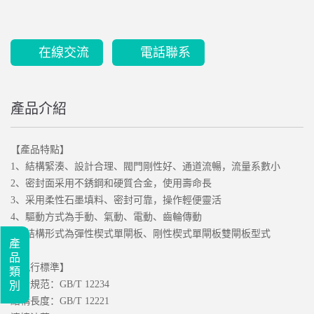
在線交流
電話聯系
產品介紹
【產品特點】
1、結構緊湊、設計合理、閥門剛性好、通道流暢，流量系數小
2、密封面采用不銹鋼和硬質合金，使用壽命長
3、采用柔性石墨填料、密封可靠，操作輕便靈活
4、驅動方式為手動、氣動、電動、齒輪傳動
5、結構形式為彈性楔式單閘板、剛性楔式單閘板雙閘板型式
產
品
【執行標準】
類
設計規范：GB/T 12234
別
結構長度：GB/T 12221